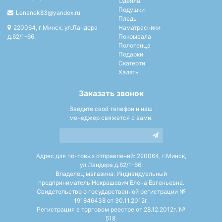
Одеяла
Подушки
Lenanek83@yandex.ru
Пледы
220064, г.Минск, ул.Ландера
Наматрасники
д.62/1-66.
Покрывала
Полотенца
Подарки
Скатерти
Халаты
Заказать звонок
Введите свой телефон и наш
менеджер свяжется с вами.
Адрес для почтовых отправлений: 220064, г.Минск,
ул.Ландера д.62/1-66.
Владелец магазина: Индивидуальный
предприниматель Некрашевич Елена Евгеньевна.
Свидетельство о государственной регистрации №
191846438 от 30.11.2012г.
Регистрация в торговом реестре от 28.12.2012г. №
518.