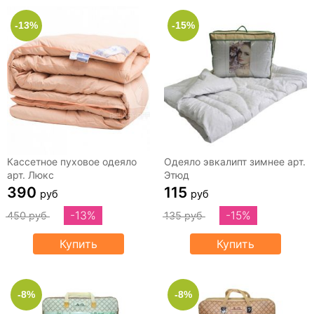
-13%
-15%
Кассетное пуховое одеяло
Одеяло эвкалипт зимнее арт.
арт. Люкс
Этюд
390
115
руб
руб
-13%
-15%
450 руб
135 руб
Купить
Купить
-8%
-8%