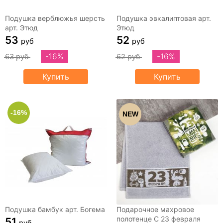
Подушка верблюжья шерсть
Подушка эвкалиптовая арт.
арт. Этюд
Этюд
53
52
руб
руб
-16%
-16%
63 руб
62 руб
Купить
Купить
-16%
NEW
Подушка бамбук арт. Богема
Подарочное махровое
полотенце С 23 февраля
51
руб