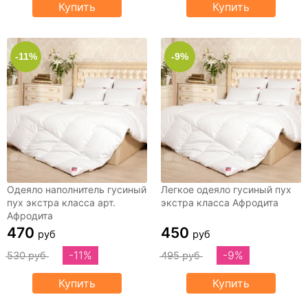
Купить
Купить
-11%
-9%
Одеяло наполнитель гусиный
Легкое одеяло гусиный пух
пух экстра класса арт.
экстра класса Афродита
Афродита
470
450
руб
руб
-11%
-9%
530 руб
495 руб
Купить
Купить