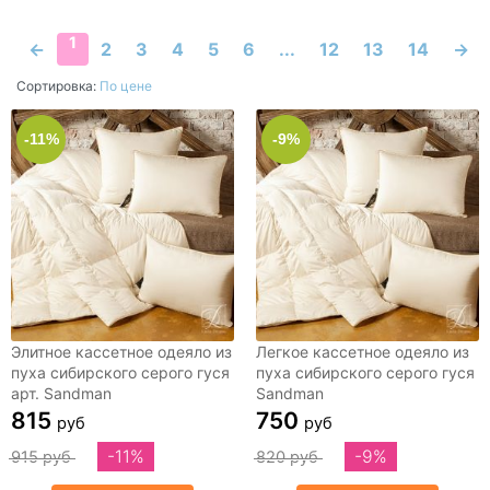
50x70
50х50
50х52
50х70
1
←
2
3
4
5
6
...
12
13
14
→
50х90
53х32х14
54х56
Сортировка:
По цене
58х38х9
58х60
62х64
70х140
-11%
-9%
70х200
70х70
80х200
80х200х20
90х200
90х200х20
Евро макси
Набор
дорожная
Элитное кассетное одеяло из
Легкое кассетное одеяло из
пуха сибирского серого гуся
пуха сибирского серого гуся
арт. Sandman
Sandman
815
750
руб
руб
-11%
-9%
915 руб
820 руб