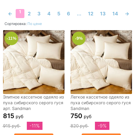
50x70
50х50
50х52
50х70
1
←
2
3
4
5
6
...
12
13
14
→
50х90
53х32х14
54х56
Сортировка:
По цене
58х38х9
58х60
62х64
70х140
-11%
-9%
70х200
70х70
80х200
80х200х20
90х200
90х200х20
Евро макси
Набор
дорожная
Элитное кассетное одеяло из
Легкое кассетное одеяло из
пуха сибирского серого гуся
пуха сибирского серого гуся
арт. Sandman
Sandman
815
750
руб
руб
-11%
-9%
915 руб
820 руб