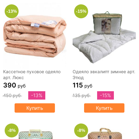
-13%
-15%
Кассетное пуховое одеяло
Одеяло эвкалипт зимнее арт.
арт. Люкс
Этюд
390
115
руб
руб
-13%
-15%
450 руб
135 руб
Купить
Купить
-8%
-8%