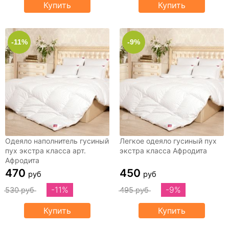
Купить
Купить
-11%
-9%
Одеяло наполнитель гусиный
Легкое одеяло гусиный пух
пух экстра класса арт.
экстра класса Афродита
Афродита
470
450
руб
руб
-11%
-9%
530 руб
495 руб
Купить
Купить