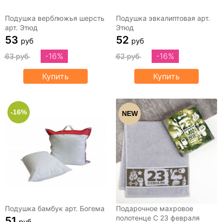
Подушка верблюжья шерсть
Подушка эвкалиптовая арт.
арт. Этюд
Этюд
53
52
руб
руб
-16%
-16%
63 руб
62 руб
Купить
Купить
-16%
NEW
Подушка бамбук арт. Богема
Подарочное махровое
полотенце С 23 февраля
51
руб