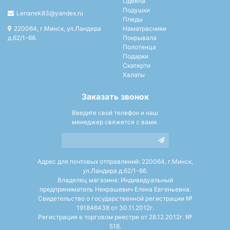
Одеяла
Подушки
Lenanek83@yandex.ru
Пледы
220064, г.Минск, ул.Ландера
Наматрасники
д.62/1-66.
Покрывала
Полотенца
Подарки
Скатерти
Халаты
Заказать звонок
Введите свой телефон и наш
менеджер свяжется с вами.
Адрес для почтовых отправлений: 220064, г.Минск,
ул.Ландера д.62/1-66.
Владелец магазина: Индивидуальный
предприниматель Некрашевич Елена Евгеньевна.
Свидетельство о государственной регистрации №
191846438 от 30.11.2012г.
Регистрация в торговом реестре от 28.12.2012г. №
518.