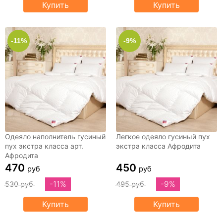
Купить
Купить
-11%
-9%
Одеяло наполнитель гусиный
Легкое одеяло гусиный пух
пух экстра класса арт.
экстра класса Афродита
Афродита
470
450
руб
руб
-11%
-9%
530 руб
495 руб
Купить
Купить