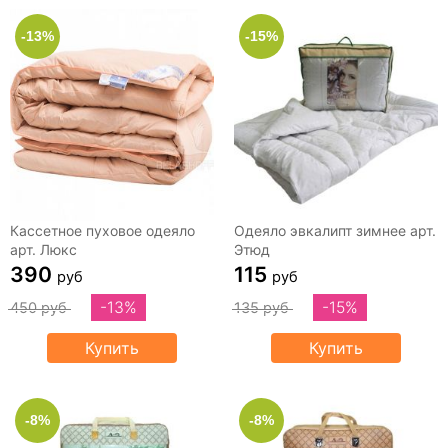
-13%
-15%
Кассетное пуховое одеяло
Одеяло эвкалипт зимнее арт.
арт. Люкс
Этюд
390
115
руб
руб
-13%
-15%
450 руб
135 руб
Купить
Купить
-8%
-8%