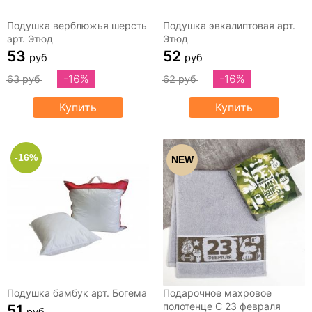
Подушка верблюжья шерсть
Подушка эвкалиптовая арт.
арт. Этюд
Этюд
53
52
руб
руб
-16%
-16%
63 руб
62 руб
Купить
Купить
-16%
NEW
Подушка бамбук арт. Богема
Подарочное махровое
полотенце С 23 февраля
51
руб