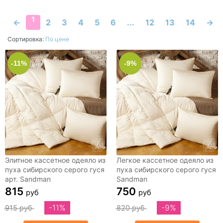
50x70
50х50
50х52
50х70
1
←
2
3
4
5
6
...
12
13
14
→
50х90
53х32х14
54х56
Сортировка:
По цене
58х38х9
58х60
62х64
70х140
-11%
-9%
70х200
70х70
80х200
80х200х20
90х200
90х200х20
Евро макси
Набор
дорожная
Элитное кассетное одеяло из
Легкое кассетное одеяло из
пуха сибирского серого гуся
пуха сибирского серого гуся
арт. Sandman
Sandman
815
750
руб
руб
-11%
-9%
915 руб
820 руб