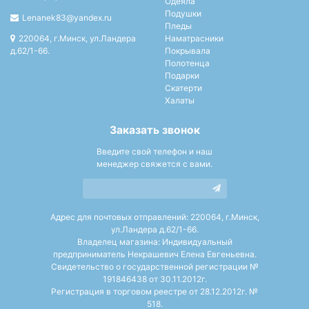
Одеяла
Подушки
Lenanek83@yandex.ru
Пледы
220064, г.Минск, ул.Ландера
Наматрасники
д.62/1-66.
Покрывала
Полотенца
Подарки
Скатерти
Халаты
Заказать звонок
Введите свой телефон и наш
менеджер свяжется с вами.
Адрес для почтовых отправлений: 220064, г.Минск,
ул.Ландера д.62/1-66.
Владелец магазина: Индивидуальный
предприниматель Некрашевич Елена Евгеньевна.
Свидетельство о государственной регистрации №
191846438 от 30.11.2012г.
Регистрация в торговом реестре от 28.12.2012г. №
518.