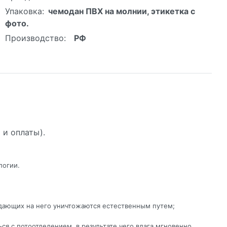
Упаковка:
чемодан ПВХ на молнии, этикетка с
фото.
Производство:
РФ
 и оплаты).
логии.
дающих на него уничтожаются естественным путем;
я с потоотделением, в результате чего влага мгновенно