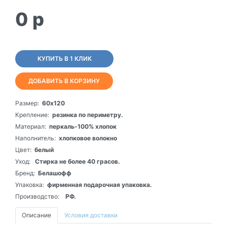
0
p
КУПИТЬ В 1 КЛИК
ДОБАВИТЬ В КОРЗИНУ
Размер:
60х120
Крепление:
резинка по периметру.
Материал:
перкаль-100% хлопок
Наполнитель:
хлопковое волокно
Цвет:
белый
Уход:
Стирка не более 40 грасов.
Бренд:
Белашофф
Упаковка:
фирменная подарочная упаковка.
Производство:
РФ.
Описание
Условия доставки