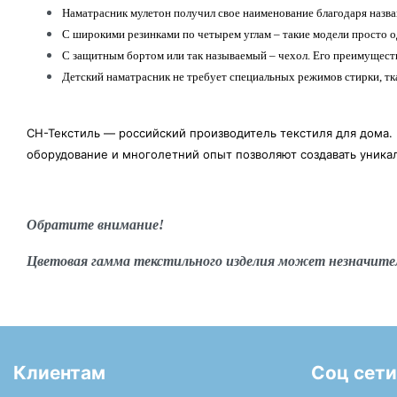
Наматрасник мулетон получил свое наименование благодаря назва
С широкими резинками по четырем углам – такие модели просто од
С защитным бортом или так называемый – чехол. Его преимуществ
Детский наматрасник не требует специальных режимов стирки, тк
СН-Текстиль — российский производитель текстиля для дома.
оборудование и многолетний опыт позволяют создавать уник
Обратите внимание!
Цветовая гамма текстильного изделия может незначите
Клиентам
Соц сети