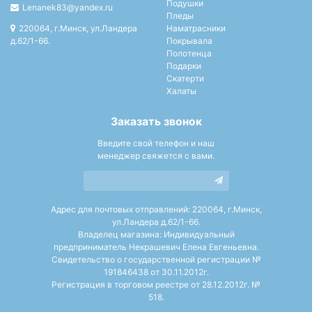
Подушки
Lenanek83@yandex.ru
Пледы
220064, г.Минск, ул.Ландера
Наматрасники
д.62/1-66.
Покрывала
Полотенца
Подарки
Скатерти
Халаты
Заказать звонок
Введите свой телефон и наш
менеджер свяжется с вами.
Адрес для почтовых отправлений: 220064, г.Минск,
ул.Ландера д.62/1-66.
Владелец магазина: Индивидуальный
предприниматель Некрашевич Елена Евгеньевна.
Свидетельство о государственной регистрации №
191846438 от 30.11.2012г.
Регистрация в торговом реестре от 28.12.2012г. №
518.