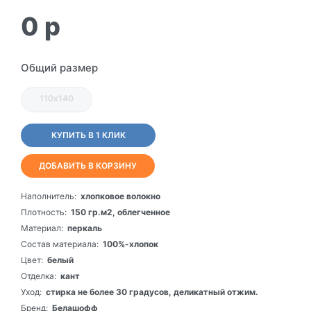
0
p
Общий размер
110х140
КУПИТЬ В 1 КЛИК
ДОБАВИТЬ В КОРЗИНУ
Наполнитель:
хлопковое волокно
Плотность:
150 гр.м2, облегченное
Материал:
перкаль
Состав материала:
100%-хлопок
Цвет:
белый
Отделка:
кант
Уход:
стирка не более 30 градусов, деликатный отжим.
Бренд:
Белашофф