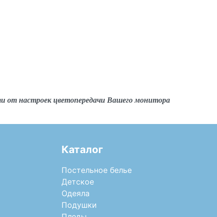
ти от настроек цветопередачи Вашего монитора
Каталог
Постельное белье
Детское
Одеяла
Подушки
Пледы