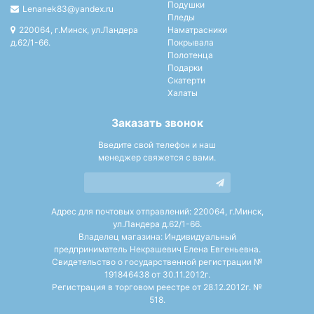
Подушки
Lenanek83@yandex.ru
Пледы
220064, г.Минск, ул.Ландера
Наматрасники
д.62/1-66.
Покрывала
Полотенца
Подарки
Скатерти
Халаты
Заказать звонок
Введите свой телефон и наш
менеджер свяжется с вами.
Адрес для почтовых отправлений: 220064, г.Минск,
ул.Ландера д.62/1-66.
Владелец магазина: Индивидуальный
предприниматель Некрашевич Елена Евгеньевна.
Свидетельство о государственной регистрации №
191846438 от 30.11.2012г.
Регистрация в торговом реестре от 28.12.2012г. №
518.