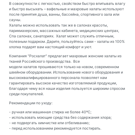
В совокупности с легкостью, свойством быстро впитывать влагу
и быстро высыхать –
вафельные и махровые халаты
используют
после принятия душа, ванны, бассейна, спортивного зала или
сауны.
Халаты можно использовать так же в салонах красоты,
парикмахерских, массажных кабинета, медицинских центрах,
Спа салонах, санаториях. Халат может служить отличным,
полезным подарком. Дарите, пользуйтесь сами - халаты из 100%
хлопка подарят вам настоящий комфорт и уют.
Компания "Росхалат" предлагает махровые женские халаты из
тканей Российского производства. Все
модели халатов прошиваются только на новом, современном
швейном оборудовании. Использование нового оборудования и
высококвалифицированного персонала позволяет нам
гарантировать высокое качество изготовляемой продукции,
благодаря чему вся наши изделия пользуется широким спросом
среди покупателей.
Рекомендации по уходу:
- ручная или машинная стирка не более 40ºС;
- использовать моющие средства без содержания хлора;
- не подвергать химчистке или отбеливанию;
- перед использованием рекомендуется постирать.