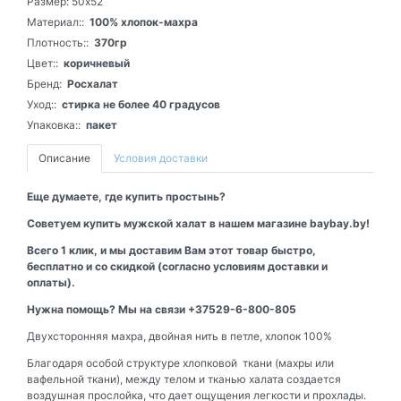
Размер:
50х52
Материал::
100% хлопок-махра
Плотность::
370гр
Цвет::
коричневый
Бренд:
Росхалат
Уход::
стирка не более 40 градусов
Упаковка::
пакет
Описание
Условия доставки
Еще думаете, где купить простынь?
Советуем купить мужской халат в нашем магазине baybay.by!
Всего 1 клик, и мы доставим Вам этот товар быстро,
бесплатно и со скидкой (согласно условиям доставки и
оплаты).
Нужна помощь? Мы на связи +37529-6-800-805
Двухсторонняя махра, двойная нить в петле, хлопок 100%
Благодаря особой структуре хлопковой ткани (махры или
вафельной ткани), между телом и тканью халата создается
воздушная прослойка, что дает ощущения легкости и прохлады.