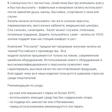
В совокупности с легкостью, свойством быстро впитывать влагу
и быстро высыхать –
вафельные и махровые халаты
используют
после принятия душа, ванны, бассейна, спортивного зала или
сауны.
Халаты можно использовать так же в салонах красоты,
парикмахерских, массажных кабинета, медицинских центрах,
Спа салонах, санаториях. Халат может служить отличным,
полезным подарком. Дарите, пользуйтесь сами - халаты из 100%
хлопка подарят вам настоящий комфорт и уют.
Компания "Росхалат" предлагает махровые женские халаты из
тканей Российского производства. Все
модели халатов прошиваются только на новом, современном
швейном оборудовании. Использование нового оборудования и
высококвалифицированного персонала позволяет нам
гарантировать высокое качество изготовляемой продукции,
благодаря чему вся наши изделия пользуется широким спросом
среди покупателей.
Рекомендации по уходу:
- ручная или машинная стирка не более 40ºС;
- использовать моющие средства без содержания хлора;
- не подвергать химчистке или отбеливанию;
- перед использованием рекомендуется постирать.