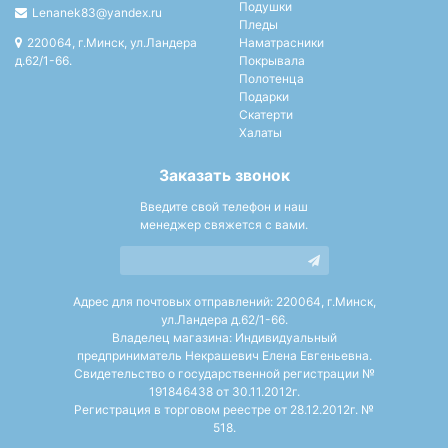
Подушки
Lenanek83@yandex.ru
Пледы
220064, г.Минск, ул.Ландера
Наматрасники
д.62/1-66.
Покрывала
Полотенца
Подарки
Скатерти
Халаты
Заказать звонок
Введите свой телефон и наш
менеджер свяжется с вами.
Адрес для почтовых отправлений: 220064, г.Минск,
ул.Ландера д.62/1-66.
Владелец магазина: Индивидуальный
предприниматель Некрашевич Елена Евгеньевна.
Свидетельство о государственной регистрации №
191846438 от 30.11.2012г.
Регистрация в торговом реестре от 28.12.2012г. №
518.