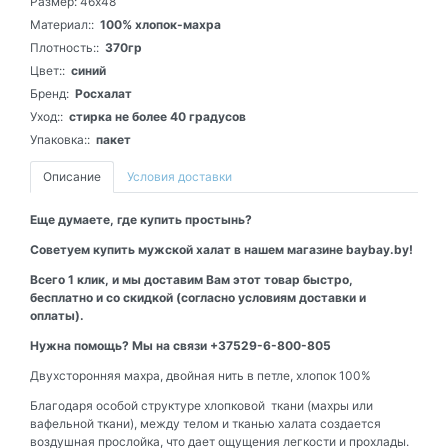
Размер:
46х48
Материал::
100% хлопок-махра
Плотность::
370гр
Цвет::
синий
Бренд:
Росхалат
Уход::
стирка не более 40 градусов
Упаковка::
пакет
Описание
Условия доставки
Еще думаете, где купить простынь?
Советуем купить мужской халат в нашем магазине baybay.by!
Всего 1 клик, и мы доставим Вам этот товар быстро,
бесплатно и со скидкой (согласно условиям доставки и
оплаты).
Нужна помощь? Мы на связи +37529-6-800-805
Двухсторонняя махра, двойная нить в петле, хлопок 100%
Благодаря особой структуре хлопковой ткани (махры или
вафельной ткани), между телом и тканью халата создается
воздушная прослойка, что дает ощущения легкости и прохлады.