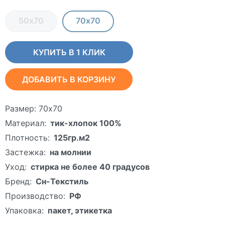
50х70
70х70
КУПИТЬ В 1 КЛИК
ДОБАВИТЬ В КОРЗИНУ
Размер:
70х70
Материал:
тик-хлопок 100%
Плотность:
125гр.м2
Застежка:
на молнии
Уход:
стирка не более 40 градусов
Бренд:
Сн-Текстиль
Производство:
РФ
Упаковка:
пакет, этикетка