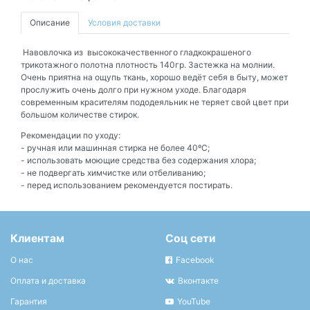
Описание
Условия доставки
Навовлочка из высококачественного гладкокрашеного
трикотажного полотна плотность 140гр. Застежка на молнии.
Очень приятна на ощупь ткань, хорошо ведёт себя в быту, может
прослужить очень долго при нужном уходе. Благодаря
современным красителям пододеяльник не теряет свой цвет при
большом количестве стирок.
Рекомендации по уходу:
- ручная или машинная стирка не более 40ºС;
- использовать моющие средства без содержания хлора;
- не подвергать химчистке или отбеливанию;
- перед использованием рекомендуется постирать.
Клиентам
Соц сети
О нас
Facebook
Оплата и доставка
Вконтакте
Гарантия
YouTube