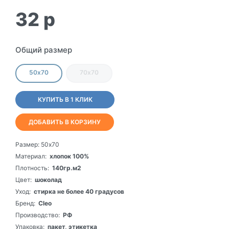
32
p
Общий размер
50х70
70х70
КУПИТЬ В 1 КЛИК
ДОБАВИТЬ В КОРЗИНУ
Размер:
50х70
Материал:
хлопок 100%
Плотность:
140гр.м2
Цвет:
шоколад
Уход:
стирка не более 40 градусов
Бренд:
Cleo
Производство:
РФ
Упаковка:
пакет, этикетка