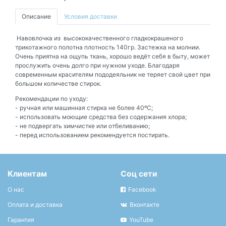
Описание
Условия доставки
Навовлочка из высококачественного гладкокрашеного
трикотажного полотна плотность 140гр. Застежка на молнии.
Очень приятна на ощупь ткань, хорошо ведёт себя в быту, может
прослужить очень долго при нужном уходе. Благодаря
современным красителям пододеяльник не теряет свой цвет при
большом количестве стирок.
Рекомендации по уходу:
- ручная или машинная стирка не более 40ºС;
- использовать моющие средства без содержания хлора;
- не подвергать химчистке или отбеливанию;
- перед использованием рекомендуется постирать.
Клиентам
Соц сети
О нас
Facebook
Оплата и доставка
Вконтакте
Гарантия
YouTube