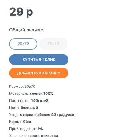
29
p
Общий размер
50х70
70х70
КУПИТЬ В 1 КЛИК
ДОБАВИТЬ В КОРЗИНУ
Размер:
50х70
Материал:
хлопок 100%
Плотность:
140гр.м2
Цвет:
бежевый
Уход:
стирка не более 40 градусов
Бренд:
Cleo
Производство:
РФ
Упаковка:
пакет, этикетка