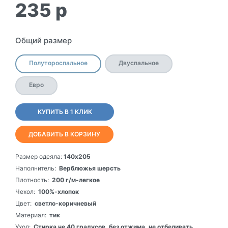
235
p
Общий размер
Полутороспальное
Двуспальное
Евро
КУПИТЬ В 1 КЛИК
ДОБАВИТЬ В КОРЗИНУ
Размер одеяла:
140х205
Наполнитель:
Верблюжья шерсть
Плотность:
200 г/м-легкое
Чехол:
100%-хлопок
Цвет:
светло-коричневый
Материал:
тик
Уход:
Стирка не 40 градусов, без отжима, не отбеливать