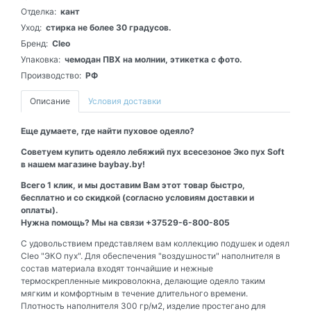
Отделка:
кант
Уход:
стирка не более 30 градусов.
Бренд:
Cleo
Упаковка:
чемодан ПВХ на молнии, этикетка с фото.
Производство:
РФ
Описание
Условия доставки
Еще думаете, где найти пуховое одеяло?
Советуем купить одеяло лебяжий пух всесезоное Эко пух Soft
в нашем магазине baybay.by!
Всего 1 клик, и мы доставим Вам этот товар быстро,
бесплатно и со скидкой (согласно условиям доставки и
оплаты).
Нужна помощь? Мы на связи +37529-6-800-805
С удовольствием представляем вам коллекцию подушек и одеял
Cleo "ЭКО пух". Для обеспечения "воздушности" наполнителя в
состав материала входят тончайшие и нежные
термоскрепленные микроволокна, делающие одеяло таким
мягким и комфортным в течение длительного времени.
Плотность наполнителя 300 гр/м2, изделие простегано для