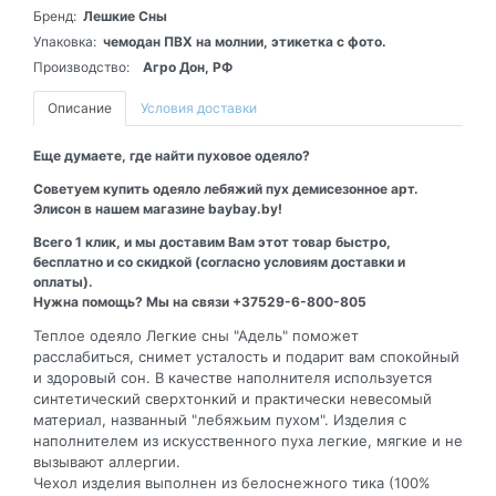
Бренд:
Лешкие Сны
Упаковка:
чемодан ПВХ на молнии, этикетка с фото.
Производство:
Агро Дон, РФ
Описание
Условия доставки
Еще думаете, где найти пуховое одеяло?
Советуем купить одеяло лебяжий пух демисезонное арт.
Элисон в нашем магазине baybay.by!
Всего 1 клик, и мы доставим Вам этот товар быстро,
бесплатно и со скидкой (согласно условиям доставки и
оплаты).
Нужна помощь? Мы на связи +37529-6-800-805
Теплое одеяло Легкие сны "Адель" поможет
расслабиться, снимет усталость и подарит вам спокойный
и здоровый сон. В качестве наполнителя используется
синтетический сверхтонкий и практически невесомый
материал, названный "лебяжьим пухом". Изделия с
наполнителем из искусственного пуха легкие, мягкие и не
вызывают аллергии.
Чехол изделия выполнен из белоснежного тика (100%