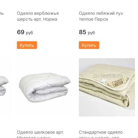
ть
Одеяло верблюжья
Одеяло лебяжий пух
шерсть арт. Норма
теплое Перси
69
85
руб
руб
Купить
Купить
Одеяло шелковое арт.
Стандартное одеяло
Мелодия шелка
овечья шерсть арт.