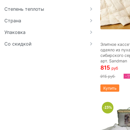
Степень теплоты
Страна
Упаковка
Со скидкой
Элитное кассе
одеяло из пух
сибирского се
арт. Sandman
815
руб
-1
915 руб
Купить
-15%