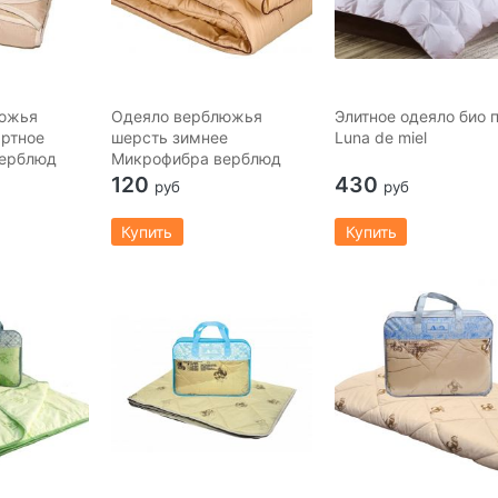
южья
Одеяло верблюжья
Элитное одеяло био 
артное
шерсть зимнее
Luna de miel
ерблюд
Микрофибра верблюд
120
430
руб
руб
Купить
Купить