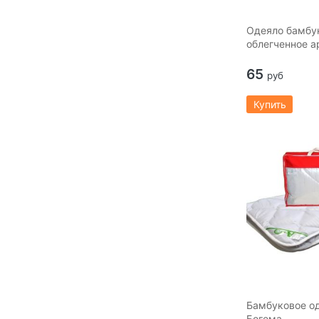
Одеяло бамбу
облегченное ар
65
руб
Купить
Бамбуковое од
Богема