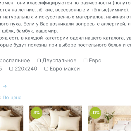
момент они классифицируются по размерности (полутор
тся на летние, лёгкие, всесезонные и тёплые(зимние)
т натуральных и искусственных материалов, начиная о
ого пуха. Если у Вас возникали вопросы с аллергией,
 шёлк, бамбук, кашемир.
яд есть в каждой категории одеял нашего каталога, у
торые будут полезны при выборе постельного белья и 
роспальное
Двуспальное
Евро
5
220х240
Евро макси
→
:
По цене
-9%
-11%