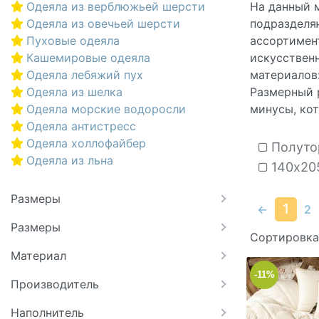
Одеяла из верблюжьей шерсти
На данный 
Одеяла из овечьей шерсти
подразделяю
Пуховые одеяла
ассортимен
Кашемировые одеяла
искусственн
Одеяла лебяжий пух
материалов:
Одеяла из шелка
Размерный р
Одеяла морские водоросли
минусы, ко
Одеяла антистресс
Одеяла холлофайбер
Полуто
Одеяла из льна
140х20
Размеры
1
←
2
Размеры
Сортировка
Материал
-11%
Производитель
Наполнитель