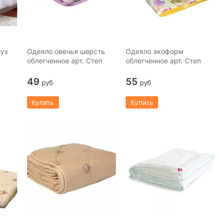
пух
Одеяло овечья шерсть
Одеяло экоформ
облегченное арт. Степ
облегченное арт. Степ
49
55
руб
руб
Купить
Купить