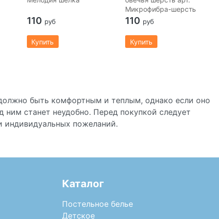
Микрофибра-шерсть
110
110
руб
руб
Купить
Купить
 должно быть комфортным и теплым, однако если оно
од ним станет неудобно. Перед покупкой следует
 и индивидуальных пожеланий.
Каталог
Постельное белье
Детское