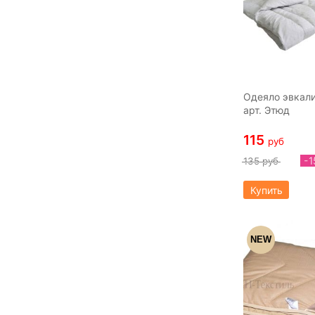
Одеяло эвкали
арт. Этюд
115
руб
-
135 руб
Купить
NEW