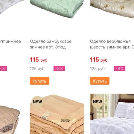
пт зимнее
Одеяло бамбуковое
Одеяло верблюжья
зимнее арт. Этюд
шерсть зимнее арт. 
115
115
руб
руб
15%
-8%
-8%
125 руб
125 руб
Купить
Купить
NEW
NEW