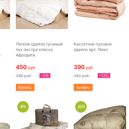
Легкое одеяло гусиный
Кассетное пуховое
пух экстра класса
одеяло арт. Люкс
а
Афродита
450
390
руб
руб
-9%
-13%
495 руб
450 руб
Купить
Купить
-8%
-11%