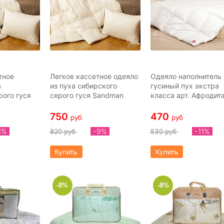
тное
Легкое кассетное одеяло
Одеяло наполнитель
а
из пуха сибирского
гусиный пух экстра
рого гуся
серого гуся Sandman
класса арт. Афродит
750
470
руб
руб
1%
-9%
-11%
820 руб
530 руб
Купить
Купить
-8%
-8%