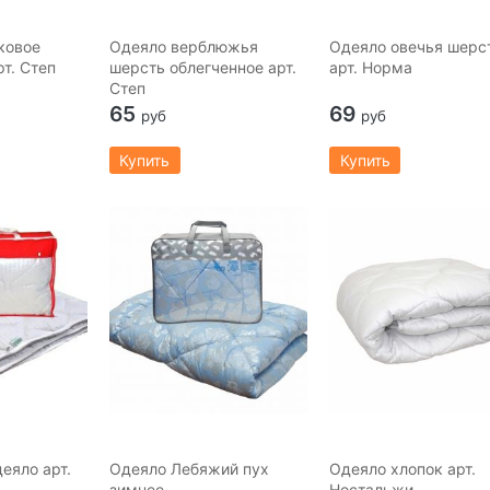
ковое
Одеяло верблюжья
Одеяло овечья шерс
т. Степ
шерсть облегченное арт.
арт. Норма
Степ
65
69
руб
руб
Купить
Купить
еяло арт.
Одеяло Лебяжий пух
Одеяло хлопок арт.
зимнее
Ностальжи