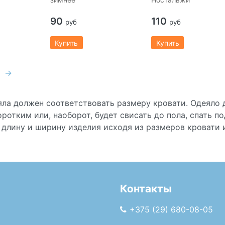
90
110
руб
руб
Купить
Купить
→
яла должен соответствовать размеру кровати. Одеяло
ротким или, наоборот, будет свисать до пола, спать п
ь длину и ширину изделия исходя из размеров кровати
Контакты
+375 (29) 680-08-05