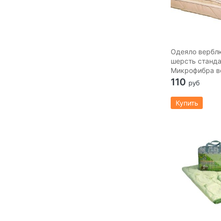
Одеяло вербл
шерсть станд
Микрофибра в
110
руб
Купить