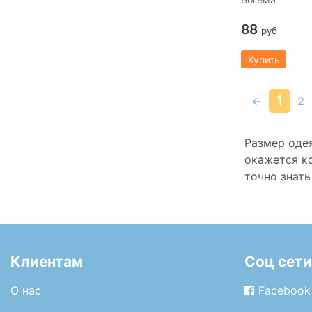
88
руб
Купить
1
←
2
Размер оде
окажется ко
точно знат
Клиентам
Соц сети
О нас
Facebook