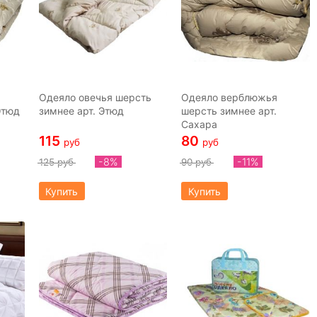
Одеяло овечья шерсть
Одеяло верблюжья
Этюд
зимнее арт. Этюд
шерсть зимнее арт.
Сахара
115
80
руб
руб
-8%
-11%
125 руб
90 руб
Купить
Купить