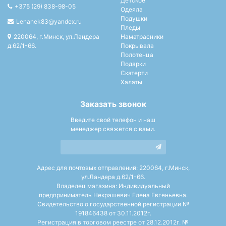
Детское
+375 (29) 838-98-05
Одеяла
Подушки
Lenanek83@yandex.ru
Пледы
220064, г.Минск, ул.Ландера
Наматрасники
д.62/1-66.
Покрывала
Полотенца
Подарки
Скатерти
Халаты
Заказать звонок
Введите свой телефон и наш
менеджер свяжется с вами.
Адрес для почтовых отправлений: 220064, г.Минск,
ул.Ландера д.62/1-66.
Владелец магазина: Индивидуальный
предприниматель Некрашевич Елена Евгеньевна.
Свидетельство о государственной регистрации №
191846438 от 30.11.2012г.
Регистрация в торговом реестре от 28.12.2012г. №