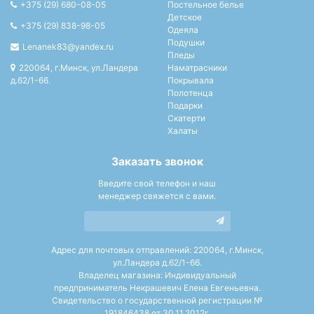
+375 (29) 680-08-05
Постельное белье
Детское
+375 (29) 838-98-05
Одеяла
Подушки
Lenanek83@yandex.ru
Пледы
220064, г.Минск, ул.Ландера
Наматрасники
д.62/1-66.
Покрывала
Полотенца
Подарки
Скатерти
Халаты
Заказать звонок
Введите свой телефон и наш
менеджер свяжется с вами.
Адрес для почтовых отправлений: 220064, г.Минск,
ул.Ландера д.62/1-66.
Владелец магазина: Индивидуальный
предприниматель Некрашевич Елена Евгеньевна.
Свидетельство о государственной регистрации №
191846438 от 30.11.2012г.