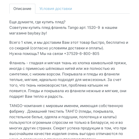
Описание
Условия доставки
Еще думаете, где купить плед?
Советуем купить плед фланель Tango арт. 1520-9 в нашем
магазине baybay.by!
Всего 1 клик, и мы доставим Вам этот товар быстро, бесплатно и
со скидкой (согласно условиям доставки и оплаты).
Нужна помощь? Мы на связи +37529-6-800-805
Фланель - гладкая и мягкая ткань из хлопка камвольной пряжи,
иногда с примесью шёлковых нитей или же полностью из
синтетики, с низким ворсом. Покрывала и пледы из фланели
теплые, мягкие, идеально подходят для межсезонья. За счет
того, что ткань низковорсистая, проблема катышек не
появится. Пледы и покрывала из фланели нежные и мягкие, они
подарят Вам тепло и радость.
TANGO-компания с мировым именем, имеющая собственную
фабрику . Домашний текстиль ТАНГО (пледы, покрывала,
постельное белье, одеяла и подушки, полотенца и халаты)
пользуются огромным спросом не только в Беларуси, но и во
многих других странах. Секрет успеха продукции в том, что при
высочайшем качестве изделия очень выгодно отличаются по