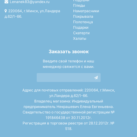
Lenanek83@yandex.ru
Пледы
220064, г.Минск, ул.Ландера
Наматрасники
д.62/1-66.
Покрывала
Полотенца
Подарки
Скатерти
Халаты
Заказать звонок
Введите свой телефон и наш
менеджер свяжется с вами.
Адрес для почтовых отправлений: 220064, г.Минск,
ул.Ландера д.62/1-66.
Владелец магазина: Индивидуальный
предприниматель Некрашевич Елена Евгеньевна.
Свидетельство о государственной регистрации №
191846438 от 30.11.2012г.
Регистрация в торговом реестре от 28.12.2012г. №
518.