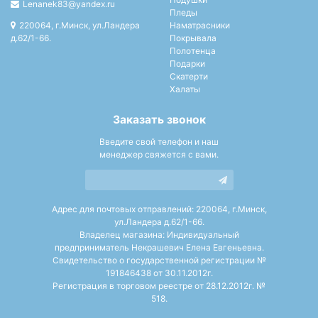
Lenanek83@yandex.ru
Пледы
220064, г.Минск, ул.Ландера
Наматрасники
д.62/1-66.
Покрывала
Полотенца
Подарки
Скатерти
Халаты
Заказать звонок
Введите свой телефон и наш
менеджер свяжется с вами.
Адрес для почтовых отправлений: 220064, г.Минск,
ул.Ландера д.62/1-66.
Владелец магазина: Индивидуальный
предприниматель Некрашевич Елена Евгеньевна.
Свидетельство о государственной регистрации №
191846438 от 30.11.2012г.
Регистрация в торговом реестре от 28.12.2012г. №
518.