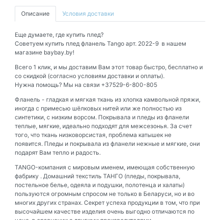
Описание
Условия доставки
Еще думаете, где купить плед?
Советуем купить плед фланель Tango арт. 2022-9 в нашем
магазине baybay.by!
Всего 1 клик, и мы доставим Вам этот товар быстро, бесплатно и
со скидкой (согласно условиям доставки и оплаты).
Нужна помощь? Мы на связи +37529-6-800-805
Фланель - гладкая и мягкая ткань из хлопка камвольной пряжи,
иногда с примесью шёлковых нитей или же полностью из
синтетики, с низким ворсом. Покрывала и пледы из фланели
теплые, мягкие, идеально подходят для межсезонья. За счет
того, что ткань низковорсистая, проблема катышек не
появится. Пледы и покрывала из фланели нежные и мягкие, они
подарят Вам тепло и радость.
TANGO-компания с мировым именем, имеющая собственную
фабрику . Домашний текстиль ТАНГО (пледы, покрывала,
постельное белье, одеяла и подушки, полотенца и халаты)
пользуются огромным спросом не только в Беларуси, но и во
многих других странах. Секрет успеха продукции в том, что при
высочайшем качестве изделия очень выгодно отличаются по