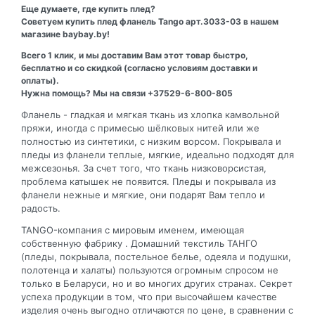
Еще думаете, где купить плед?
Советуем купить плед фланель Tango арт.3033-03 в нашем
магазине baybay.by!
Всего 1 клик, и мы доставим Вам этот товар быстро,
бесплатно и со скидкой (согласно условиям доставки и
оплаты).
Нужна помощь? Мы на связи +37529-6-800-805
Фланель - гладкая и мягкая ткань из хлопка камвольной
пряжи, иногда с примесью шёлковых нитей или же
полностью из синтетики, с низким ворсом. Покрывала и
пледы из фланели теплые, мягкие, идеально подходят для
межсезонья. За счет того, что ткань низковорсистая,
проблема катышек не появится. Пледы и покрывала из
фланели нежные и мягкие, они подарят Вам тепло и
радость.
TANGO-компания с мировым именем, имеющая
собственную фабрику . Домашний текстиль ТАНГО
(пледы, покрывала, постельное белье, одеяла и подушки,
полотенца и халаты) пользуются огромным спросом не
только в Беларуси, но и во многих других странах. Секрет
успеха продукции в том, что при высочайшем качестве
изделия очень выгодно отличаются по цене, в сравнении с