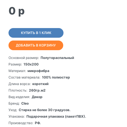
0
p
КУПИТЬ В 1 КЛИК
ДОБАВИТЬ В КОРЗИНУ
Основной размер:
Полутораспальный
Размер:
150х200
Материал:
микрофибра
Состав материала:
100% полиэстер
Длина ворса:
короткий
Плотность:
260гр.м2
Вид изделия:
Декор
Бренд:
Cleo
Уход:
Стирка не более 30 градусов.
Упаковка:
Подарочная упаковка (пакетПВХ).
Производство:
РФ.