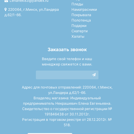
Lenanek83@yandex.ru
Пледы
220064, г.Минск, ул.Ландера
Наматрасники
д.62/1-66.
Покрывала
Полотенца
Подарки
Скатерти
Халаты
Заказать звонок
Введите свой телефон и наш
менеджер свяжется с вами.
Адрес для почтовых отправлений: 220064, г.Минск,
ул.Ландера д.62/1-66.
Владелец магазина: Индивидуальный
предприниматель Некрашевич Елена Евгеньевна.
Свидетельство о государственной регистрации №
191846438 от 30.11.2012г.
Регистрация в торговом реестре от 28.12.2012г. №
518.