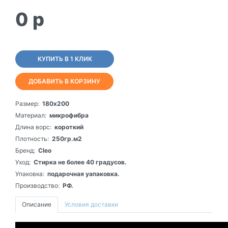
0
p
КУПИТЬ В 1 КЛИК
ДОБАВИТЬ В КОРЗИНУ
Размер:
180х200
Материал:
микрофибра
Длина ворс:
короткий
Плотность:
250гр.м2
Бренд:
Cleo
Уход:
Стирка не более 40 градусов.
Упаковка:
подарочная уапаковка.
Производство:
РФ.
Описание
Условия доставки