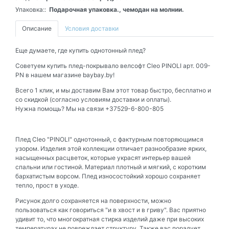
Упаковка::
Подарочная упаковка., чемодан на молнии.
Описание
Условия доставки
Еще думаете, где купить однотонный плед?
Советуем купить плед-покрывало велсофт Cleo PINOLI арт. 009-
PN в нашем магазине baybay.by!
Всего 1 клик, и мы доставим Вам этот товар быстро, бесплатно и
со скидкой (согласно условиям доставки и оплаты).
Нужна помощь? Мы на связи +37529-6-800-805
Плед Cleo "PINOLI" однотонный, с фактурным повторяющимся
узором. Изделия этой коллекции отличает разнообразие ярких,
насыщенных расцветок, которые украсят интерьер вашей
спальни или гостиной. Материал плотный и мягкий, с коротким
бархатистым ворсом. Плед износостойкий хорошо сохраняет
тепло, прост в уходе.
Рисунок долго сохраняется на поверхности, можно
пользоваться как говориться "и в хвост и в гриву". Вас приятно
удивит то, что многократная стирка изделий даже при высоких
температурах не повреждает структуру. Также вас порадует