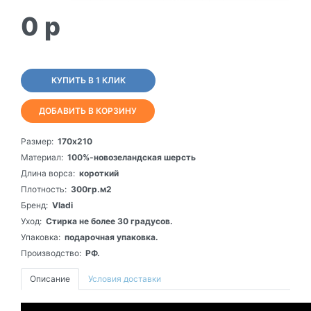
0
p
КУПИТЬ В 1 КЛИК
ДОБАВИТЬ В КОРЗИНУ
Размер:
170х210
Материал:
100%-новозеландская шерсть
Длина ворса:
короткий
Плотность:
300гр.м2
Бренд:
Vladi
Уход:
Стирка не более 30 градусов.
Упаковка:
подарочная упаковка.
Производство:
РФ.
Описание
Условия доставки