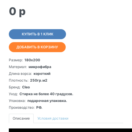
0
p
КУПИТЬ В 1 КЛИК
ДОБАВИТЬ В КОРЗИНУ
Размер:
180х200
Материал:
микрофибра
Длина ворса:
короткий
Плотность:
250гр.м2
Бренд:
Cleo
Уход:
Стирка не более 40 градусов.
Упаковка:
подарочная упаковка.
Производство:
РФ.
Описание
Условия доставки