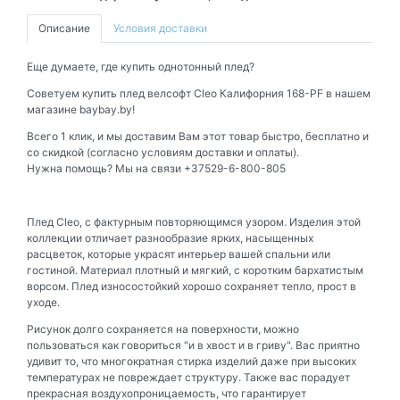
Описание
Условия доставки
Еще думаете, где купить однотонный плед?
Советуем купить плед велсофт Cleo Калифорния 168-PF в нашем
магазине baybay.by!
Всего 1 клик, и мы доставим Вам этот товар быстро, бесплатно и
со скидкой (согласно условиям доставки и оплаты).
Нужна помощь? Мы на связи +37529-6-800-805
Плед Cleo, с фактурным повторяющимся узором. Изделия этой
коллекции отличает разнообразие ярких, насыщенных
расцветок, которые украсят интерьер вашей спальни или
гостиной. Материал плотный и мягкий, с коротким бархатистым
ворсом. Плед износостойкий хорошо сохраняет тепло, прост в
уходе.
Рисунок долго сохраняется на поверхности, можно
пользоваться как говориться "и в хвост и в гриву". Вас приятно
удивит то, что многократная стирка изделий даже при высоких
температурах не повреждает структуру. Также вас порадует
прекрасная воздухопроницаемость, что гарантирует