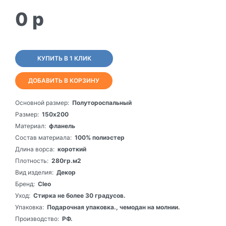
0
p
КУПИТЬ В 1 КЛИК
ДОБАВИТЬ В КОРЗИНУ
Основной размер:
Полутороспальный
Размер:
150х200
Материал:
фланель
Состав материала:
100% полиэстер
Длина ворса:
короткий
Плотность:
280гр.м2
Вид изделия:
Декор
Бренд:
Cleo
Уход:
Стирка не более 30 градусов.
Упаковка:
Подарочная упаковка., чемодан на молнии.
Производство:
РФ.