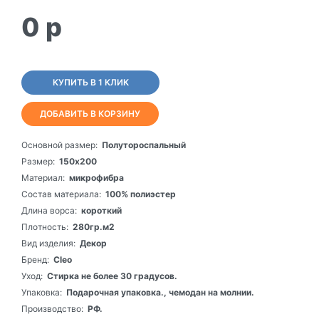
0
p
КУПИТЬ В 1 КЛИК
ДОБАВИТЬ В КОРЗИНУ
Основной размер:
Полутороспальный
Размер:
150х200
Материал:
микрофибра
Состав материала:
100% полиэстер
Длина ворса:
короткий
Плотность:
280гр.м2
Вид изделия:
Декор
Бренд:
Cleo
Уход:
Стирка не более 30 градусов.
Упаковка:
Подарочная упаковка., чемодан на молнии.
Производство:
РФ.