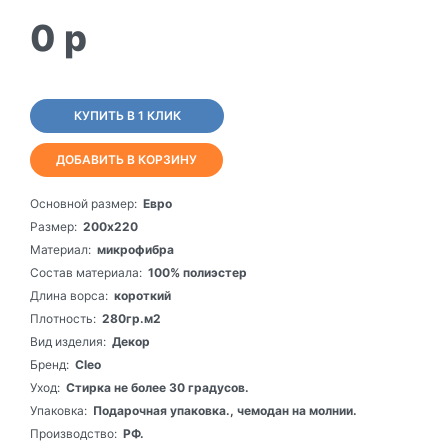
0
p
КУПИТЬ В 1 КЛИК
ДОБАВИТЬ В КОРЗИНУ
Основной размер:
Евро
Размер:
200х220
Материал:
микрофибра
Состав материала:
100% полиэстер
Длина ворса:
короткий
Плотность:
280гр.м2
Вид изделия:
Декор
Бренд:
Cleo
Уход:
Стирка не более 30 градусов.
Упаковка:
Подарочная упаковка., чемодан на молнии.
Производство:
РФ.