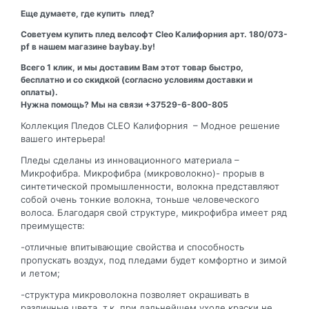
Еще думаете, где купить плед?
Советуем купить плед велсофт Cleo Калифорния арт. 180/073-
pf в нашем магазине baybay.by!
Всего 1 клик, и мы доставим Вам этот товар быстро,
бесплатно и со скидкой (согласно условиям доставки и
оплаты).
Нужна помощь? Мы на связи +37529-6-800-805
Коллекция Пледов CLEO Калифорния – Модное решение
вашего интерьера!
Пледы сделаны из инновационного материала –
Микрофибра. Микрофибра (микроволокно)- прорыв в
синтетической промышленности, волокна представляют
собой очень тонкие волокна, тоньше человеческого
волоса. Благодаря свой структуре, микрофибра имеет ряд
преимуществ:
-отличные впитывающие свойства и способность
пропускать воздух, под пледами будет комфортно и зимой
и летом;
-структура микроволокна позволяет окрашивать в
различные цвета, т.к. при дальнейшем уходе краски не