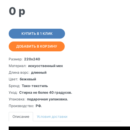
0
p
КУПИТЬ В 1 КЛИК
ДОБАВИТЬ В КОРЗИНУ
Размер:
220х240
Материал:
искусственный мех
Длина ворс:
длинный
Цвет:
бежевый
Бренд:
Тако-текстиль
Уход:
Стирка не более 40 градусов.
Упаковка:
подарочная уапаковка.
Производство:
РФ.
Описание
Условия доставки