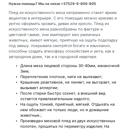
Нужна помощь? Мы на связи +37529-6-800-805
Плед из искусственного меха непременно станет ярким
акцентом в интерьере. С его помощью можно красиво и
уютно оформить кровать, диван или кресло. Плед из
искусственного меха разнообразны по фактуре и
цветовой гамме, они имитируют мех различных
животных, имеют мягкую, приятную на ощупь подкладку
под замшу. покрывала смотрятся богато и изысканно,
способны создать атмосферу спокойствия и уюта, как в
загородном доме, так и в городской квартире.
Длина меха лицевой стороны 30-40мм, изнаночной
3мм;
Переплетение плотное, нити не вылезают;
Крашение реактивное, не линяет, не выгорает, не
вызывает аллергии;
После стирки быстро сохнет, а внешний вид
остается привлекательным надолго;
На ощупь тонкий, приятный, мягкий. Отдыхать на
нем обожают не только люди, но и домашние
животные.;
Произведен меховой плед из двух искусственных
полотен, прошитых по периметру изделия; На