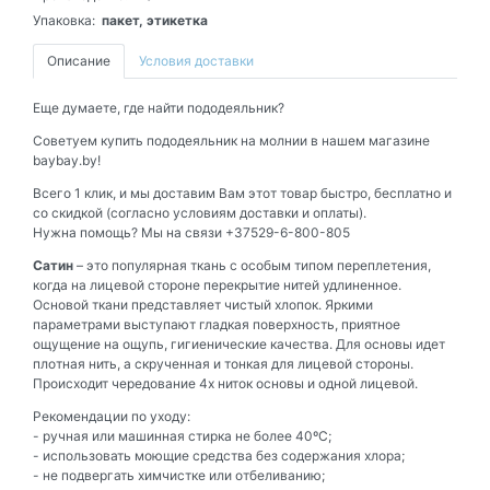
Упаковка:
пакет, этикетка
Описание
Условия доставки
Еще думаете, где найти пододеяльник?
Советуем купить пододеяльник на молнии в нашем магазине
baybay.by!
Всего 1 клик, и мы доставим Вам этот товар быстро, бесплатно и
со скидкой (согласно условиям доставки и оплаты).
Нужна помощь? Мы на связи +37529-6-800-805
Сатин
– это популярная ткань
с особым типом переплетения,
когда на лицевой стороне перекрытие нитей удлиненное.
Основой ткани представляет чистый хлопок. Яркими
параметрами выступают гладкая поверхность, приятное
ощущение на ощупь, гигиенические качества.
Для основы идет
плотная нить, а скрученная и тонкая для лицевой стороны.
Происходит чередование 4х ниток основы и одной лицевой.
Рекомендации по уходу:
- ручная или машинная стирка не более 40ºС;
- использовать моющие средства без содержания хлора;
- не подвергать химчистке или отбеливанию;