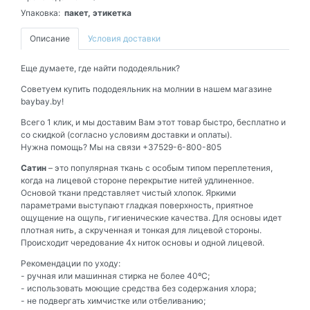
Упаковка:
пакет, этикетка
Описание
Условия доставки
Еще думаете, где найти пододеяльник?
Советуем купить пододеяльник на молнии в нашем магазине
baybay.by!
Всего 1 клик, и мы доставим Вам этот товар быстро, бесплатно и
со скидкой (согласно условиям доставки и оплаты).
Нужна помощь? Мы на связи +37529-6-800-805
Сатин
– это популярная ткань
с особым типом переплетения,
когда на лицевой стороне перекрытие нитей удлиненное.
Основой ткани представляет чистый хлопок. Яркими
параметрами выступают гладкая поверхность, приятное
ощущение на ощупь, гигиенические качества.
Для основы идет
плотная нить, а скрученная и тонкая для лицевой стороны.
Происходит чередование 4х ниток основы и одной лицевой.
Рекомендации по уходу:
- ручная или машинная стирка не более 40ºС;
- использовать моющие средства без содержания хлора;
- не подвергать химчистке или отбеливанию;