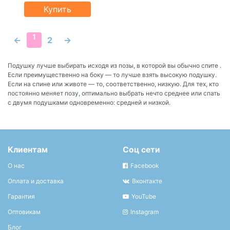
Купить
1
←
2
→
Подушку лучше выбирать исходя из позы, в которой вы обычно спите .
Если преимущественно на боку — то лучше взять высокую подушку.
Если на спине или животе — то, соответственно, низкую. Для тех, кто
постоянно меняет позу, оптимально выбрать нечто среднее или спать
с двумя подушками одновременно: средней и низкой.
Клиентам
Соц сети
О нас
Facebook
Оплата и доставка
Вконтакте
Гарантия
YouTube
Оптовикам
Instagram
Блог