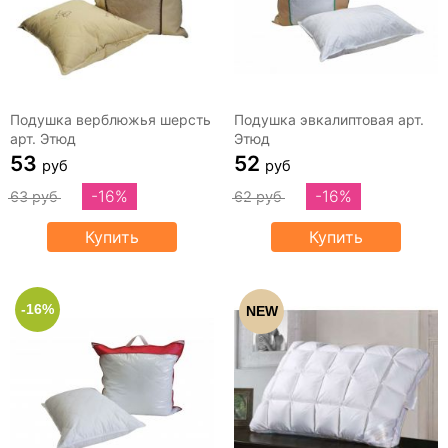
Подушка верблюжья шерсть
Подушка эвкалиптовая арт.
арт. Этюд
Этюд
53
52
руб
руб
-16%
-16%
63 руб
62 руб
Купить
Купить
-16%
NEW