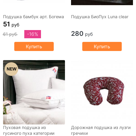
Подушка бамбук арт. Богема
Подушка БиоПух Luna clear
51
руб
280
-16%
61 руб
руб
Купить
Купить
NEW
Пуховая подушка из
Дорожная подушка из лузги
гусиного пуха категории
гречихи