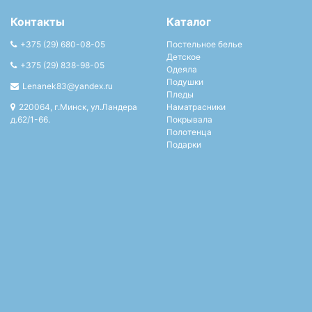
Контакты
Каталог
+375 (29) 680-08-05
Постельное белье
Детское
+375 (29) 838-98-05
Одеяла
Подушки
Lenanek83@yandex.ru
Пледы
220064, г.Минск, ул.Ландера
Наматрасники
д.62/1-66.
Покрывала
Полотенца
Подарки
Скатерти
Халаты
Заказать звонок
Введите свой телефон и наш
менеджер свяжется с вами.
Адрес для почтовых отправлений: 220064, г.Минск,
ул.Ландера д.62/1-66.