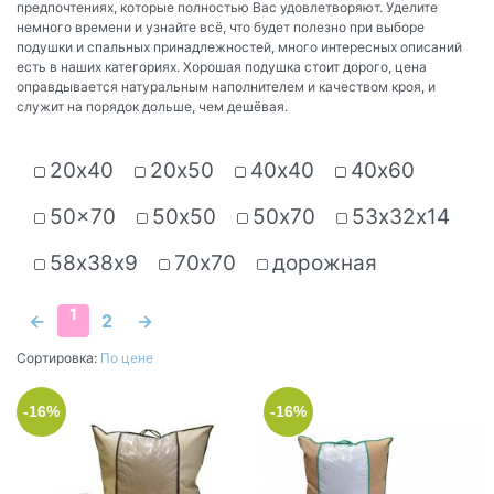
предпочтениях, которые полностью Вас удовлетворяют. Уделите
немного времени и узнайте всё, что будет полезно при выборе
подушки и спальных принадлежностей, много интересных описаний
есть в наших категориях. Хорошая подушка стоит дорого, цена
оправдывается натуральным наполнителем и качеством кроя, и
служит на порядок дольше, чем дешёвая.
20х40
20х50
40х40
40х60
50x70
50х50
50х70
53х32х14
58х38х9
70х70
дорожная
1
←
2
→
Сортировка:
По цене
-16%
-16%