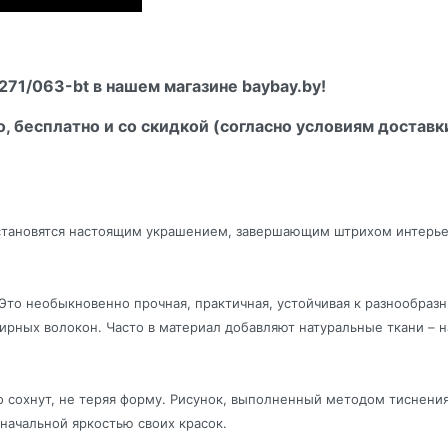
71/063-bt в нашем магазине baybay.by!
о, бесплатно и со скидкой (согласно условиям доставк
и становятся настоящим украшением, завершающим штрихом интерь
Это необыкновенно прочная, практичная, устойчивая к разнообра
рных волокон. Часто в материал добавляют натуральные ткани – на
о сохнут, не теряя форму. Рисунок, выполненный методом тиснения
значальной яркостью своих красок.