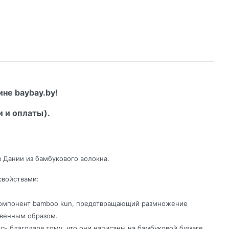
не baybay.by!
и и оплаты).
в Дании из бамбукового волокна.
свойствами:
т компонент bamboo kun, предотвращающий размножение
ственным образом.
сь благодаря тому, что они написаны на бамбуковой бумаге,