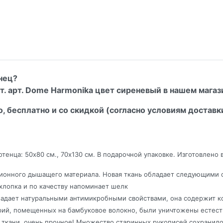
нец?
. арт. Dome Harmonika цвет сиреневый в нашем магази
о, бесплатно и со скидкой (согласно условиям доставк
тенца: 50х80 см., 70х130 см. В подарочной упаковке. Изготовлено 
ионного дышащего материала. Новая ткань обладает следующими 
 хлопка и по качеству напоминает шелк
 обладает натуральными антимикробными свойствами, она содержи
терий, помещенных на бамбуковое волокно, были уничтожены есте
и ткани, очень прочное! Множество старинных рукописей сохранило