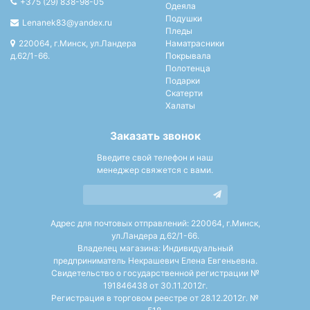
+375 (29) 838-98-05
Одеяла
Подушки
Lenanek83@yandex.ru
Пледы
220064, г.Минск, ул.Ландера
Наматрасники
д.62/1-66.
Покрывала
Полотенца
Подарки
Скатерти
Халаты
Заказать звонок
Введите свой телефон и наш
менеджер свяжется с вами.
Адрес для почтовых отправлений: 220064, г.Минск,
ул.Ландера д.62/1-66.
Владелец магазина: Индивидуальный
предприниматель Некрашевич Елена Евгеньевна.
Свидетельство о государственной регистрации №
191846438 от 30.11.2012г.
Регистрация в торговом реестре от 28.12.2012г. №