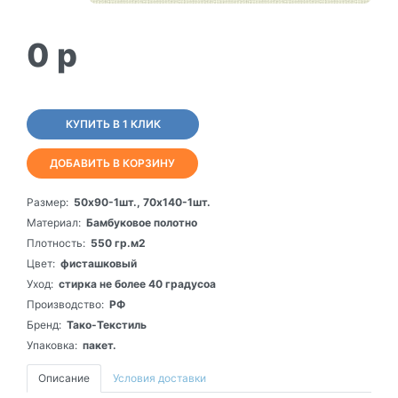
0
p
КУПИТЬ В 1 КЛИК
ДОБАВИТЬ В КОРЗИНУ
Размер:
50х90-1шт., 70х140-1шт.
Материал:
Бамбуковое полотно
Плотность:
550 гр.м2
Цвет:
фисташковый
Уход:
стирка не более 40 градусоа
Производство:
РФ
Бренд:
Тако-Текстиль
Упаковка:
пакет.
Описание
Условия доставки