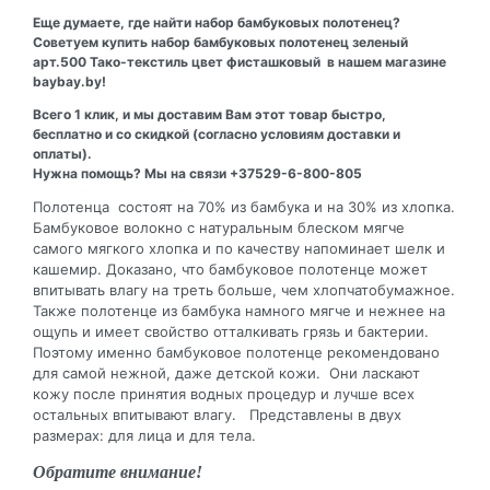
Еще думаете, где найти набор бамбуковых полотенец?
Советуем купить набор бамбуковых полотенец зеленый
арт.500 Тако-текстиль цвет фисташковый в нашем магазине
baybay.by!
Всего 1 клик, и мы доставим Вам этот товар быстро,
бесплатно и со скидкой (согласно условиям доставки и
оплаты).
Нужна помощь? Мы на связи +37529-6-800-805
Полотенца состоят на 70% из бамбука и на 30% из хлопка.
Бамбуковое волокно с натуральным блеском мягче
самого мягкого хлопка и по качеству напоминает шелк и
кашемир. Доказано, что бамбуковое полотенце может
впитывать влагу на треть больше, чем хлопчатобумажное.
Также полотенце из бамбука намного мягче и нежнее на
ощупь и имеет свойство отталкивать грязь и бактерии.
Поэтому именно бамбуковое полотенце рекомендовано
для самой нежной, даже детской кожи. Они ласкают
кожу после принятия водных процедур и лучше всех
остальных впитывают влагу. Представлены в двух
размерах: для лица и для тела.
Обратите внимание!