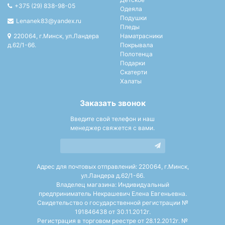
+375 (29) 838-98-05
Одеяла
Подушки
Lenanek83@yandex.ru
Пледы
220064, г.Минск, ул.Ландера
Наматрасники
д.62/1-66.
Покрывала
Полотенца
Подарки
Скатерти
Халаты
Заказать звонок
Введите свой телефон и наш
менеджер свяжется с вами.
Адрес для почтовых отправлений: 220064, г.Минск,
ул.Ландера д.62/1-66.
Владелец магазина: Индивидуальный
предприниматель Некрашевич Елена Евгеньевна.
Свидетельство о государственной регистрации №
191846438 от 30.11.2012г.
Регистрация в торговом реестре от 28.12.2012г. №