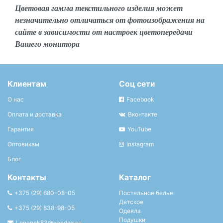
Цветовая гамма текстильного изделия может
незначительно отличаться от фотоизображения на
сайте в зависимости от настроек цветопередачи
Вашего монитора
Клиентам
Соц сети
О нас
Facebook
Оплата и доставка
Вконтакте
Гарантия
YouTube
Оптовикам
Instagram
Блог
Контакты
Каталог
+375 (29) 680-08-05
Постельное белье
Детское
+375 (29) 838-98-05
Одеяла
Подушки
Lenanek83@yandex.ru