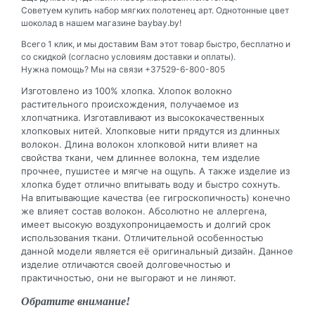
Советуем купить набор мягких полотенец арт. Однотонные цвет
шоколад в нашем магазине baybay.by!
Всего 1 клик, и мы доставим Вам этот товар быстро, бесплатно и
со скидкой (согласно условиям доставки и оплаты).
Нужна помощь? Мы на связи +37529-6-800-805
Изготовлено из 100% хлопка. Хлопок волокно
растительного происхождения, получаемое из
хлопчатника. Изготавливают из высококачественных
хлопковых нитей. Хлопковые нити прядутся из длинных
волокон. Длина волокон хлопковой нити влияет на
свойства ткани, чем длиннее волокна, тем изделие
прочнее, пушистее и мягче на ощупь. А также изделие из
хлопка будет отлично впитывать воду и быстро сохнуть.
На впитывающие качества (ее гигроскопичность) конечно
же влияет состав волокон. Абсолютно не аллергена,
имеет высокую воздухопроницаемость и долгий срок
использования ткани. Отличительной особенностью
данной модели является её оригинальный дизайн. Данное
изделие отличаются своей долговечностью и
практичностью, они не выгорают и не линяют.
Обратите внимание!