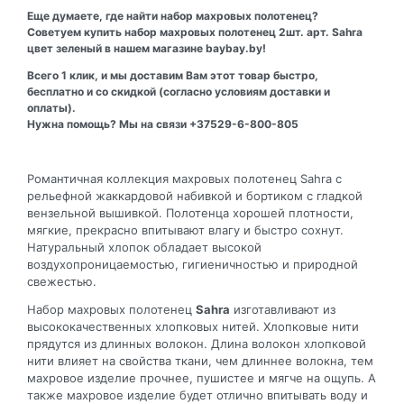
Еще думаете, где найти набор махровых полотенец?
Советуем купить набор махровых полотенец 2шт. арт. Sahra
цвет зеленый в нашем магазине baybay.by!
Всего 1 клик, и мы доставим Вам этот товар быстро,
бесплатно и со скидкой (согласно условиям доставки и
оплаты).
Нужна помощь? Мы на связи +37529-6-800-805
Романтичная коллекция махровых полотенец Sahra с
рельефной жаккардовой набивкой и бортиком с гладкой
вензельной вышивкой. Полотенца хорошей плотности,
мягкие, прекрасно впитывают влагу и быстро сохнут.
Натуральный хлопок обладает высокой
воздухопроницаемостью, гигиеничностью и природной
свежестью.
Набор махровых полотенец
Sahra
изготавливают из
высококачественных хлопковых нитей. Хлопковые нити
прядутся из длинных волокон. Длина волокон хлопковой
нити влияет на свойства ткани, чем длиннее волокна, тем
махровое изделие прочнее, пушистее и мягче на ощупь. А
также махровое изделие будет отлично впитывать воду и