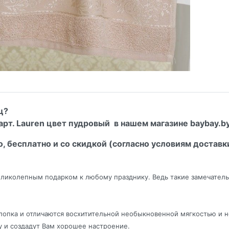
ц?
рт. Lauren цвет пудровый в нашем магазине baybay.by
о, бесплатно и со скидкой (согласно условиям доставк
ликолепным подарком к любому празднику. Ведь такие замечательн
хлопка и отличаются восхитительной необыкновенной мягкостью и 
у и создадут Вам хорошее настроение.