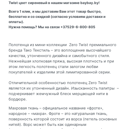
Twist цвет сиреневый в нашем магазине baybay.by!
Всего 1 клик, и мы доставим Вам этот товар быстро,
бесплатно и со скидкой (согласно условиям доставки и
оплаты).
Нужна помощь? Мы на связи +37529-6-800-805
Полотенца из мини-коллекции Zero Twist премиального
бренда Тако Текстиль – это воплощение высочайшего
качества, утонченного дизайна и самобытного стиля.
Нежнейшая хлопковая пряжа, высокая плотность и при
этом легкость полотенец стали залогом любви
покупателей к изделиям этой лимитированной серии.
Отличительной особенностью полотенец Zero Twist
является их утонченный дизайн. Изысканность палитры –
подчеркивает жемчужный блеск мерцающей нити в
бордюре.
Махровая ткань – официальное название «фроте»,
народное – «махра». Фроте – это натуральная ткань,
поверхность которой состоит из ворса (петель основных
нитей). Ворс может быть как одинарным