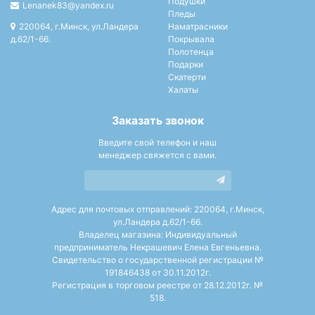
Подушки
Lenanek83@yandex.ru
Пледы
220064, г.Минск, ул.Ландера
Наматрасники
д.62/1-66.
Покрывала
Полотенца
Подарки
Скатерти
Халаты
Заказать звонок
Введите свой телефон и наш
менеджер свяжется с вами.
Адрес для почтовых отправлений: 220064, г.Минск,
ул.Ландера д.62/1-66.
Владелец магазина: Индивидуальный
предприниматель Некрашевич Елена Евгеньевна.
Свидетельство о государственной регистрации №
191846438 от 30.11.2012г.
Регистрация в торговом реестре от 28.12.2012г. №
518.