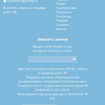
Lenanek83@yandex.ru
Пледы
220064, г.Минск, ул.Ландера
Наматрасники
д.62/1-66.
Покрывала
Полотенца
Подарки
Скатерти
Халаты
Заказать звонок
Введите свой телефон и наш
менеджер свяжется с вами.
Адрес для почтовых отправлений: 220064, г.Минск,
ул.Ландера д.62/1-66.
Владелец магазина: Индивидуальный
предприниматель Некрашевич Елена Евгеньевна.
Свидетельство о государственной регистрации №
191846438 от 30.11.2012г.
Регистрация в торговом реестре от 28.12.2012г. №
518.