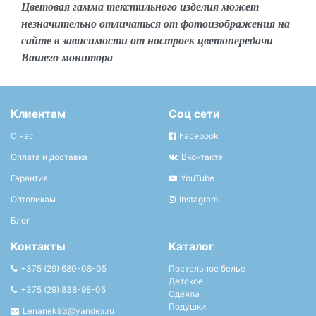
Цветовая гамма текстильного изделия может
незначительно отличаться от фотоизображения на
сайте в зависимости от настроек цветопередачи
Вашего монитора
Клиентам
Соц сети
О нас
Facebook
Оплата и доставка
Вконтакте
Гарантия
YouTube
Оптовикам
Instagram
Блог
Контакты
Каталог
+375 (29) 680-08-05
Постельное белье
Детское
+375 (29) 838-98-05
Одеяла
Подушки
Lenanek83@yandex.ru