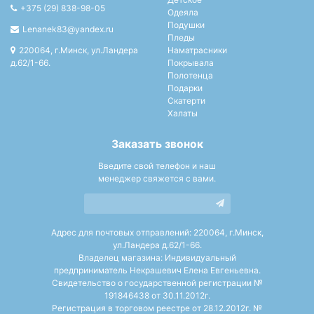
+375 (29) 838-98-05
Одеяла
Подушки
Lenanek83@yandex.ru
Пледы
220064, г.Минск, ул.Ландера
Наматрасники
д.62/1-66.
Покрывала
Полотенца
Подарки
Скатерти
Халаты
Заказать звонок
Введите свой телефон и наш
менеджер свяжется с вами.
Адрес для почтовых отправлений: 220064, г.Минск,
ул.Ландера д.62/1-66.
Владелец магазина: Индивидуальный
предприниматель Некрашевич Елена Евгеньевна.
Свидетельство о государственной регистрации №
191846438 от 30.11.2012г.
Регистрация в торговом реестре от 28.12.2012г. №