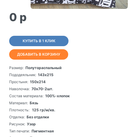
0
p
КУПИТЬ В 1 КЛИК
ДОБАВИТЬ В КОРЗИНУ
Размер:
Полутораспальный
Пододеяльник:
143х215
Простыня:
150х214
Наволочка:
70х70-2шт.
Состав материала:
100%-хлопок
Материал:
Бязь
Плотность:
125 гр/м/кв.
Отделка:
Без отделки
Рисунок:
Узор
Тип печати:
Пигментная